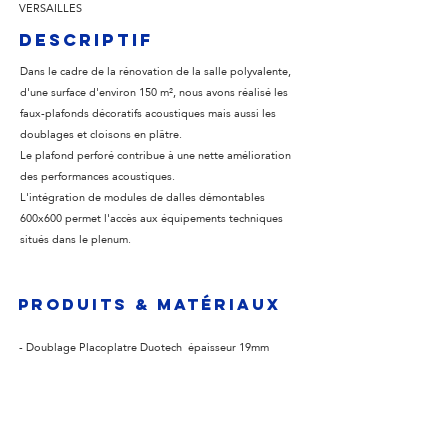
VERSAILLES
Descriptif
Dans le cadre de la rénovation de la salle polyvalente,
d'une surface d'environ 150 m², nous avons réalisé les
faux-plafonds décoratifs acoustiques mais aussi les
doublages et cloisons en plâtre.
Le plafond perforé contribue à une nette amélioration
des performances acoustiques.
L'intégration de modules de dalles démontables
600x600 permet l'accès aux équipements techniques
situés dans le plenum.
produits & matériaux
- Doublage Placoplatre Duotech épaisseur 19mm
- Faux plafond BA13 Activ'air
- Faux-plafond dalles 600 x 600
Placoplatre Gyptone
Activ'air Quattro 20 bord A
- Faux-plafond dalles 600 x 600
Placoplatre Gyptone