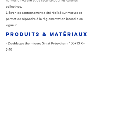
normes d'hygiène et de sécurité pour les cuisines
collectives.
L'écran de cantonnement a été réalisé sur mesure et
permet de répondre à la règlementation incendie en
vigueur.
produits & matériaux
- Doublages thermiques Siniat Prégytherm 100+13 R=
3,40
- Plafonds dalles Ecophon Hygiène Advance A C4
- Plafonds plaques de plâtre Placo BA13/ BA 25
- Plafond dalles fibre 600x600 Rockfon Ekla Plafond
acoustique en plâtre perforé Placo Rigitone Activ'Air 8-
12/50
- Ecran de cantonnement stable au feu 1/4h en verre
Schott Pyran, fixation par pattes inox
- Panneaux acoustiques Texaa STEREO Coloris MR700
FABRICANT